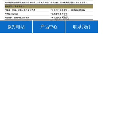
拨打电话
产品中心
联系我们
上一个：
东方红200kw柴油发电机组
下一个：
无
地 址：郑州高新技术产业开发区玉兰街79号
版权所有：郑州峰云机电设备有限公司
备案号：
豫ICP备18018978号
技术支持：
闪猴科技