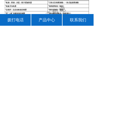
拨打电话
产品中心
联系我们
上一个：
威曼800kw柴油发电机组
下一个：
威曼600kw柴油发电机组
地 址：郑州高新技术产业开发区玉兰街79号
版权所有：郑州峰云机电设备有限公司
备案号：
豫ICP备18018978号
技术支持：
闪猴科技